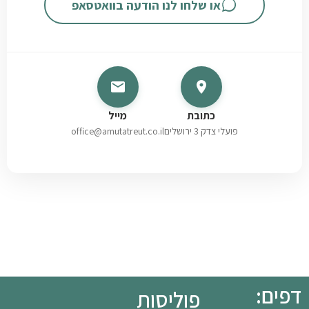
או שלחו לנו הודעה בוואטסאפ
כתובת
מייל
פועלי צדק 3 ירושלים
office@amutatreut.co.il
דפים:
פוליסות